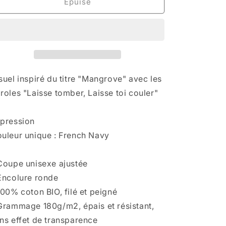
de
de
Épuisé
T
T
Shirt
Shirt
&quot;Mangrove&quot;
&quot;Mangrove&quot;
suel inspiré du titre "Mangrove" avec les
roles "Laisse tomber, Laisse toi couler"
pression
uleur unique : French Navy
Coupe unisexe ajustée
Encolure ronde
100% coton BIO, filé et peigné
Grammage 180g/m2, épais et résistant,
ns effet de transparence