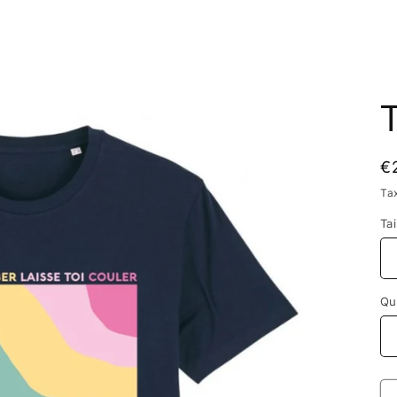
T
Pr
€
ha
Ta
Tai
Qu