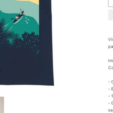
Vi
pa
Im
Co
- 
- 
- 
- 
sa