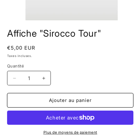
Ouvrir
le
Affiche "Sirocco Tour"
média
1
dans
une
Prix
€5,00 EUR
fenêtre
habituel
modale
Taxes incluses.
Quantité
Réduire
Augmenter
la
la
quantité
quantité
de
de
Ajouter au panier
Affiche
Affiche
&quot;Sirocco
&quot;Sirocco
Tour&quot;
Tour&quot;
Plus de moyens de paiement